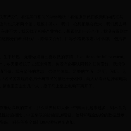
快查严办”。看这黑白相间的华丽地板！看这服务员们俊美时尚的红马
举办，当时也只有两个馆，规模非常小，我们一心想把展会做大，我们想去寻
淡，兴趣不大，我又找了相关产业协会，想跟他们一起合作，我没有得到对
的这部分由政府补贴”，陈锡文介绍，目标价格要考虑几个因素，包括农
欢做的事情，live life to the fullest extent。
叶，冬天带着孩子去溜冰滑雪。你没有必要认同我的任何爱好。我想你
的事情可做。我有坚强的意志、强健的体魄、足够的学历、经历、阅历、见
，3名民警发现两名男子与市民的描述十分相似，两人贴着路边骑着电动
，超市里面走出几个人，瘦子马上坐上电动车离开了。
创作抵达高度的首肯，那么世界科幻大会上中国面孔越来越多，则不啻为
的刺激性措施相比，中国采取的措施更加稳健。信贷和现金供给的数据显示，
警航、科信等多个部门30余辆特种车参加。