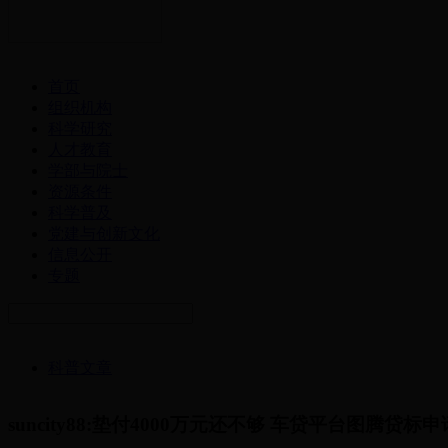
首页
组织机构
科学研究
人才教育
学部与院士
资源条件
科学普及
党建与创新文化
信息公开
专题
科普文章
suncity88:垫付4000万元还不够 车贷平台图腾贷标