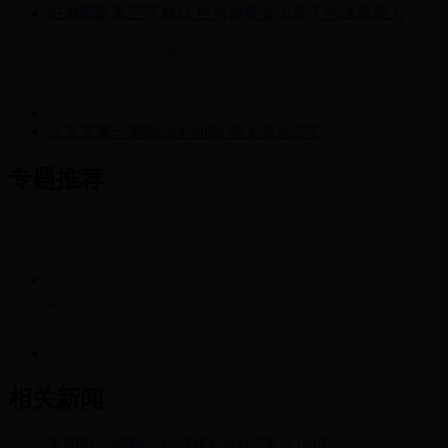
驻港部队军营开放日 焦裕禄孙女记录下的这幕感人
北京未来一周高温不间断 明天将达37℃
专题推荐
相关新闻
美团巨亏招股，如何撑起600亿美元估值