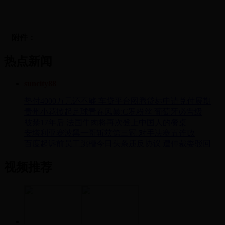
附件：
热点新闻
suncity88
垫付4000万元还不够 车贷平台图腾贷标申请兑付展期
贵州小花掀起足球青春风暴:C罗粉丝 葡萄牙必晋级
被禁17年后 法国牛肉将再次登上中国人的餐桌
安塔利亚赛波黑一哥斩获第三冠 对手决赛五连败
百度起诉前员工跳槽今日头条违反协议 遭仲裁委驳回
视频推荐