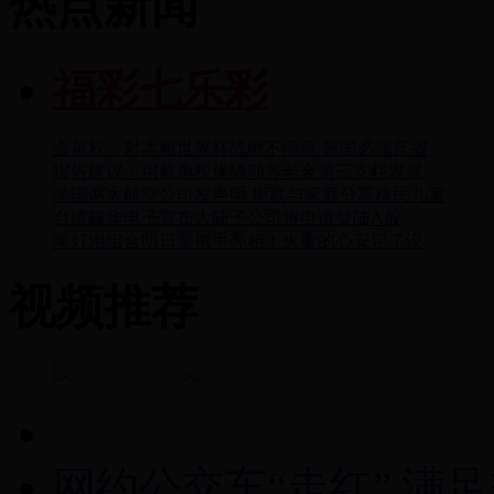
热点新闻
福彩七乐彩
金英权：对本届世界杯战绩不满意 韩国必须反省
报告建议：用普惠税优撬动养老金第三支柱发展
美国两大航空公司发声明 拒载与家庭分离移民儿童
台湾联华电子宣布大陆子公司将申请登陆A股
曝灯泡组合明日要携手亮相！火蜜的心安定了没
视频推荐
网约公交车“走红” 满