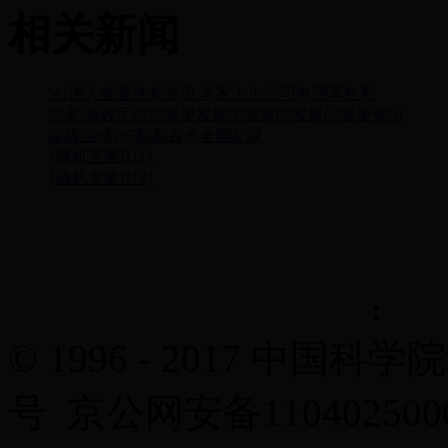
相关新闻
5G进入全面冲刺阶段 多家上市公司有望享红利
学者:新数字鸿沟将使发展中国家的发展问题更突出
谢震业9秒97刷新百米全国纪录
{随机变量B11}
{随机变量B12}
© 1996 - 2017 中国科学
号 京公网安备11040250