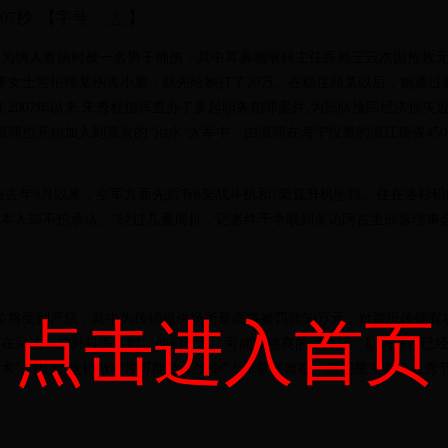
分07秒
【字号：
大
】
为病人看病时被一名男子捅伤，其中耳鼻咽喉科主任医师王云杰因抢救无效
李女士害怕顾某伤害小童，就先给她打了20万。在稳住顾某以后，她通过
007年以来,朱秀程指挥查办了多起职务犯罪案件,为部队挽回经济损失近30
也开始加入到嘉兴的“治水”大军中。由浙商在海宁投资的浙江德俊4500吨
自去年9月以来，空军方面先后有6架战斗机和1架直升机坠毁。住在洛杉矶
日本人却不想承认。”经过几番周折，记者终于争取到采访阿古里部落理事
受到严惩，其中为传销提供场所最高将被罚款50万元；对举报传销有功
点击进入首页
记者在采访一些外科医生时，他们表示，可能郑艳良的腿血管、肌肉等都已
术”，因为“这样做非常可能危及生命”！张智霖曾在一档明星夫妻真人秀节