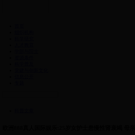
首页
组织机构
科学研究
人才教育
学部与院士
资源条件
科学普及
党建与创新文化
信息公开
专题
科普文章
欧洲888真人国际娱乐:25岁女护士患慢性肾衰竭 