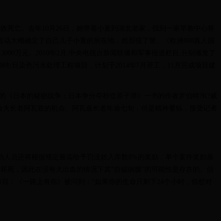
死亡。去年10月26日，她带着小童到湖北老家，找到一家早教中心将
套话大概确定了自己儿子小童的所在地，然后报了警。《欧洲888真人国
00万元。2010年2月,中央电视台新闻联播和军事报道栏目,分别播发了
/日染色污水处理工程项目，计划于2014年7月开工，11月完成项目建
的《日本的秘密战争：日本争分夺秒造原子弹》一书的作者罗伯特?K?威
会大长老阿瓦兹的机会。阿瓦兹长老年逾七旬，但是精神矍铄，接受记者
人员还将根据规定最高给予罚没款入库数8%的奖励，单个案件奖励最
经坏死，因此在没有大出血的情况下其“自锯病腿”的可能性是存在的。但
目：《一路上有你》被问到：“如果你的生命只剩下24个小时，你想对