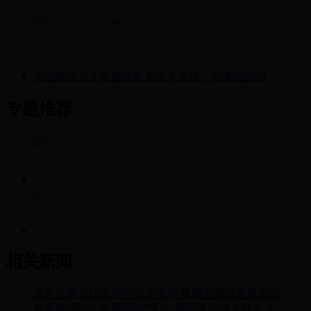
中国航母有了电磁弹射系统？美媒：与美国比肩
专题推荐
相关新闻
澳医生屡犯错误却行医20多年 曾擅自摘除患者器官
世界杯“最小”参赛国的“维京”基因发生惊人转变？