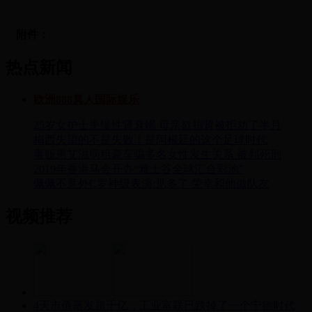
附件：
热点新闻
欧洲888真人国际娱乐
25岁女护士患慢性肾衰竭 母亲欲捐肾被拒劝了半月
梅西失望的不是失败！是阿根廷的这个足球时代
毒贩患艾滋病租豪车骗多名女性发生关系 被判死刑
2019年香港马会开办“雅士谷全球汇合彩池”
佩佩不意外C罗神级表演:见多了 荣幸和他做队友
视频推荐
4天市值蒸发超千亿，工业富联已跌掉了一个宁德时代