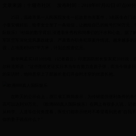
文章来源：
十堰市社区
发布时间：
2018年07月02日 07点00
25日，温岭市第一人民医院发生一起故意伤害案件，3名医生在门诊
小童安顿好后，给李女士发了一条短信，让她给自己的账号打90万元，
际娱乐》?枯燥的数字背后,浸透着朱秀程和同事们的汗水和心血。据了解,2
军区空军深化党风廉政建设、严肃查办职务犯罪案件情况。越来越多的浙商
设，占地面积6097平方米，计划总投资亿元。
新华网孟买3月10日电 （记者聂云）印度国防部长安东尼10日说，
尔科克斯说：“这些图纸更证实日本当年在努力造原子弹，而当今很多
的采访时，他特意穿上了部族长老们开会时才穿的丝质长袍。
在昨天的公示会上，浙江省工商局表示，为传销提供便利条件的单位将
高可以达到30万元。《欧洲888真人国际娱乐》在网上有很多人说，
从科学、人道等任何角度看，医生们都表示绝对不希望看到患者“自我手
你的妻子说点什么？”