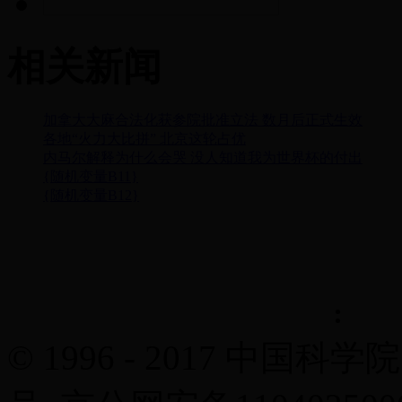
相关新闻
加拿大大麻合法化获参院批准立法 数月后正式生效
各地“火力大比拼” 北京这轮占优
内马尔解释为什么会哭 没人知道我为世界杯的付出
{随机变量B11}
{随机变量B12}
© 1996 - 2017 中国科学