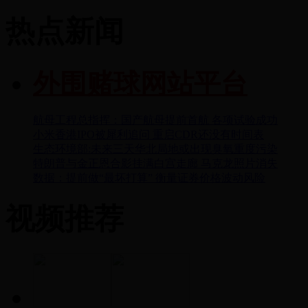
热点新闻
外围赌球网站平台
航母工程总指挥：国产航母提前首航 各项试验成功
小米香港IPO被犀利追问 重启CDR还没有时间表
生态环境部:未来三天华北局地或出现臭氧重度污染
特朗普与金正恩合影挂满白宫走廊 马克龙照片消失
数据：提前做“最坏打算” 衡量证券价格波动风险
视频推荐