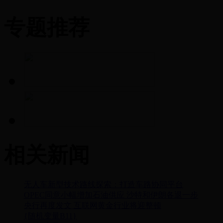
专题推荐
相关新闻
无人车新型技术路线探索：打造车路协同平台
OPEC同意小幅增加石油供应 沙特和伊朗各退一步
央行再度发文 互联网黄金行业将迎整顿
{随机变量B11}