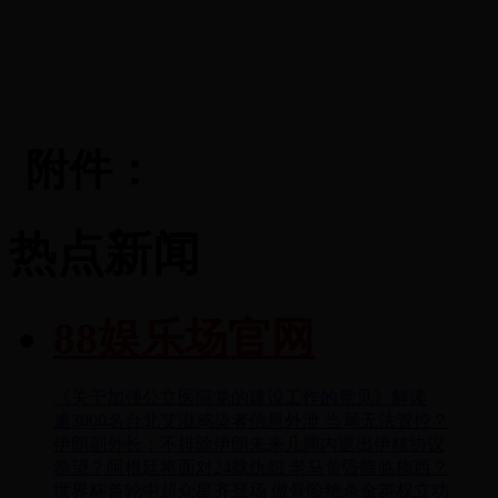
附件：
热点新闻
88娱乐场官网
《关于加强公立医院党的建设工作的意见》解读
逾3000名台北艾滋感染者信息外泄 当局无法管控？
伊朗副外长：不排除伊朗未来几周内退出伊核协议
希望？阿根廷将面对24载仇怨 老马黄昏降临梅西？
世界杯首轮中超众星齐登场 傲骨险绝杀金英权立功