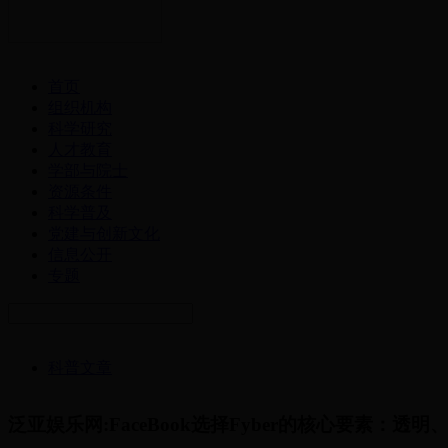
首页
组织机构
科学研究
人才教育
学部与院士
资源条件
科学普及
党建与创新文化
信息公开
专题
科普文章
泛亚娱乐网:FaceBook选择Fyber的核心要素：透