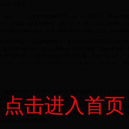
分46秒
【字号：
大
】
务，但二人又都觉得原部署中没有一纵，战前准备不足，需回去商量。?2
车证，车主则要向街道缴纳押金、购车款及“份儿钱”。《泛亚娱乐网》?北
，妈妈要背着我翻山越岭，走两小时的山路到农场里的卫生院，那时资源
其所谓近几个月来搜集的新情报，将无疑会使美国及其盟国(包括以色
北大的女生腿受伤了，晚上只要她打电话我就去接她，把她从北大的二教
合雄州街道山北社区跟踪采访剩余眼镜蛇去向问题，等待了两个小时，一直
，不得打扰。这时，一名自称街道维稳的工作人员强行阻止了记者采访，并
姐姐还在化疗中，还在看病，姐夫怎么能作出如此的举动？更让她可气的
点击进入首页
受感动，将学生们捐给自己的3000元钱当着她的面赠送给了牛晓杰，可是
年春节过后，姐夫将姐姐撵回了娘接后便躲到了外地，姐姐回西草亭村拿
奇迹叫中国女排，有一种精神叫女排精神。”在取得里约奥运会女排决赛门
法规适用问题的学理性解答。