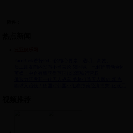
附件：
热点新闻
泛亚娱乐网
FaceBook选择Fyber的核心要素：透明、高效、…
员工朋友圈内发布不当言论 58同城：已解除劳动合同
英媒：中企有望获得英国HS2高铁运营权
俄致力研发新一代无人战车 美将打造无人版M1坦克
输球又赔钱！德国对韩国小组赛致德经济损失2亿欧元
视频推荐