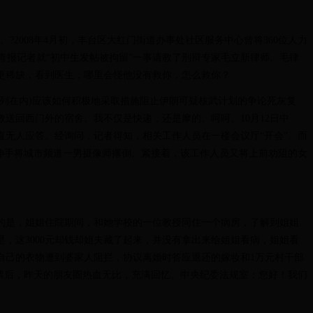
008年4月初，丰台区大红门街道办事处社区服务中心曾将360位人力
青报记者就“初中生发帖被拘留”一事请教了刑辩专家毛立新律师。毛律
更稀缺，看到医生，哪里会怪他没有救你，怎么救你？
列在内)应该如何积极地采取措施阻止伊朗可疑核武计划的争论死灰复
送回西门外的宿舍。我不仅是快递，还是摩的。呵呵。10月12日中
无人应答。经询问，记者得知，相关工作人员在一楼会议厅“开会”。而
伸手将城市频道一男摄像师撂倒。紧接着，该工作人员又将上前劝阻的女
是，姐姐住院期间，和她学校的一位教授同住一个病房，了解到姐姐
，这3000元却钱却姐夫藏了起来，并没有拿出来给姐姐看病，姐姐看
自己的衣物遭到婆家人阻拦，协议离婚时答应退还的嫁妆和1万元村干部
票后，昨天的朋友圈热血无比，充满回忆。中央纪委法规室：您好！我们