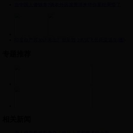
当中国人傻钱多?俩老外远渡重洋来华作案结果懵了
印度自产苏30还未出厂就坠毁 2名试飞员死里逃生(图)
专题推荐
相关新闻
湖人领跑詹姆斯争夺！他马上要和魔术师会面