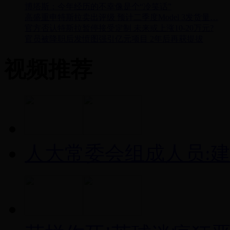
博塔斯：今年经历的不幸像是个“冷笑话”
高盛重申特斯拉卖出评级 预计二季度Model 3发货量…
官方否认特斯拉暂停接受定制 未来或上涨10-20万元?
官员被降职后发愤图强引亿元项目 2年后再获提拔
视频推荐
人大常委会组成人员: