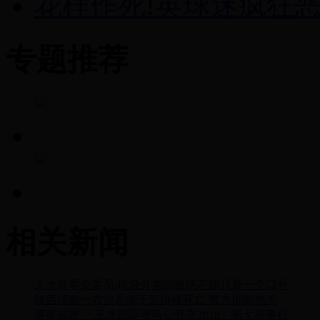
花样作死!英球迷疯狂
专题推荐
相关新闻
人大常委会委员:垃圾分类回收绝不能只是一个口号
陕西渭南一农业系统干部跳楼死亡 警方排除他杀
赛事前瞻 「玉龙国际赛马公开赛2018」第七赛事日