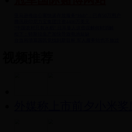
亚马逊推出公寓快递存放服务“Hub”：已有50万用户
腾讯获印尼力宝集团注资4400万美元
“中国农村只有水稻” 日耳曼人这些误解何时消解
松下：特斯拉生产加快导致电池短缺
台当局清算国民党找到新目标 军人服务站也不放过
视频推荐
外媒称上市前夕小米奖