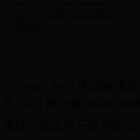
德国出局笑到忘我！瑞典队长贡献爆笑表情包(gif)
F1奥地利站FP1：汉密尔顿最快 梅奔包揽前二
猎豹移动总裁徐鸣辞职 CEO傅盛发内部信祝福
{随机变量B11}
{随机变量B12}
© 1996 - 2017 中国科学
号 京公网安备11040250
地址：北京市三里河路52号 