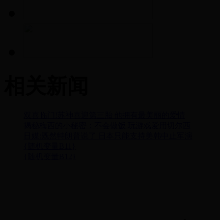
相关新闻
双喜临门!苏神喜迎第三胎 他拥有最美丽的爱情
揭秘梅西的小秘密：不会做饭 玩游戏爱用切尔西
日媒:既然特朗普说了 日本只能支持美韩中止军演
{随机变量B11}
{随机变量B12}