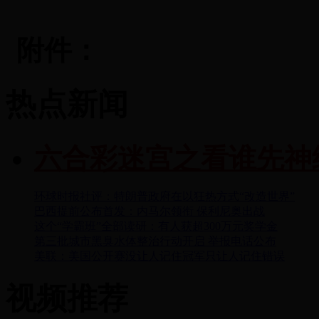
附件：
热点新闻
六合彩迷宫之看谁先神
环球时报社评：特朗普政府在以狂热方式“改造世界”
巴西提前公布首发：内马尔领衔 保利尼奥出战
这个“学霸班”全部读研：有人获超300万元奖学金
第三批城市黑臭水体整治行动开启 举报电话公布
美联：美国公开赛没让人记住冠军只让人记住错误
视频推荐