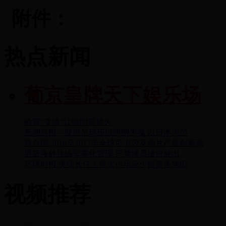
附件：
热点新闻
葡京皇牌天下娱乐场
哈雷“变道”让特朗普搓火
新闻晨报：亚洲足球应以伊朗为魂 以日本为范
联合国:2016至2017年全球可卡因及鸦片产量创新高
男篮海外拉练军事化管理 严禁球员擅自外出
环球时报:美防长任上首次访华应少指责多倾听
视频推荐