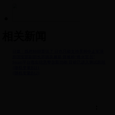
相关新闻
日媒：既然特朗普说了 日也只能支持美韩中止军演
原国安部副部长苏德良履新 曾被称“救火官员”
Steam平台推出信息整合新功能 目前已进入测试阶段
{随机变量B11}
{随机变量B12}