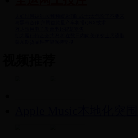
夫妇过河被洪水围困喊话消防战士:太危险了不要来
与黑莓合作 拜腾首款量产车将搭QNX技术
万达想用电子发票串起智慧零售
朝为履行特金会共识 将在数日内向美移交士兵遗骸
菜系期货品种有望保持坚挺
视频推荐
Apple Music本地化