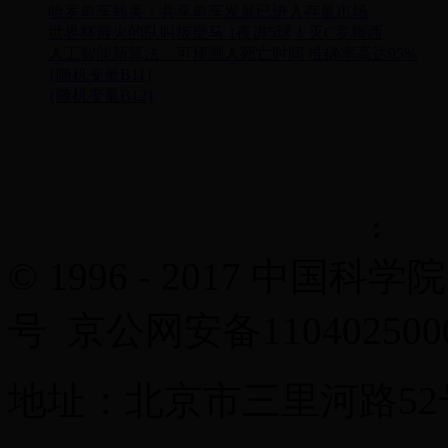
哈罗单车韩美：共享单车发展已进入存量市场
世界杯最火的队叫板皇马 1夜进5球！灭C罗梅西
人工智能新算法：可预测人死亡时间 准确率高达95%
{随机变量B11}
{随机变量B12}
© 1996 - 2017 中国科学
号 京公网安备11040250
地址：北京市三里河路52号 